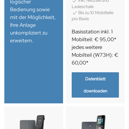
Inkl. Netzteil und
logischer
Ladeschale
Bedienung sowie
Bis zu 10 Mobilteile
mit der Möglichkeit,
pro Basis
Ihre Anlage
Basisstation inkl. 1
unkompliziert zu
Mobilteil: € 95,00*
erweitern.
jedes weitere
Mobilteil (W73H): €
60,00*
Datenblatt
downloaden