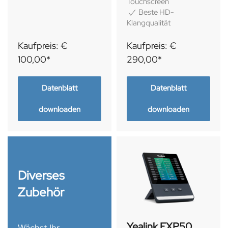
Touchscreen
Beste HD-
Klangqualität
Kaufpreis: €
Kaufpreis: €
100,00*
290,00*
Datenblatt
Datenblatt
downloaden
downloaden
Diverses
Zubehör
Yealink EXP50
Wächst Ihr