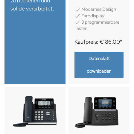
zu bedienen und
solide verarbeitet.
Modernes Design
Farbdisplay
8 programmierbare
Tasten
Kaufpreis: € 86,00*
Datenblatt
downloaden