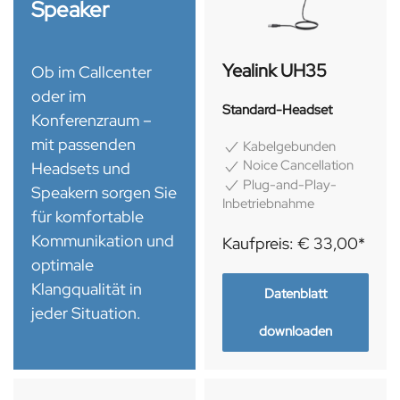
Speaker
Yealink UH35
Ob im Callcenter
oder im
Standard-Headset
Konferenzraum –
mit passenden
Kabelgebunden
Noice Cancellation
Headsets und
Plug-and-Play-
Speakern sorgen Sie
Inbetriebnahme
für komfortable
Kommunikation und
Kaufpreis: € 33,00*
optimale
Klangqualität in
Datenblatt
jeder Situation.
downloaden