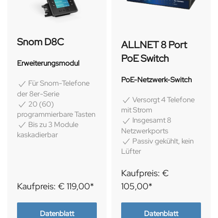
Snom D8C
ALLNET 8 Port
PoE Switch
Erweiterungsmodul
PoE-Netzwerk-Switch
Für Snom-Telefone
der 8er-Serie
Versorgt 4 Telefone
20 (60)
mit Strom
programmierbare Tasten
Insgesamt 8
Bis zu 3 Module
Netzwerkports
kaskadierbar
Passiv gekühlt, kein
Lüfter
Kaufpreis: €
Kaufpreis: € 119,00*
105,00*
Datenblatt
Datenblatt