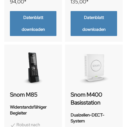
94,00*
135,00*
Datenblatt
Datenblatt
downloaden
downloaden
Snom M85
Snom M400
Basisstation
Widerstandsfähiger
Begleiter
Dualzellen-DECT-
System
Robust nach