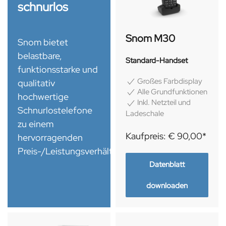
schnurlos
Snom M30
Snom bietet
belastbare,
Standard-Handset
funktionsstarke und
Großes Farbdisplay
qualitativ
Alle Grundfunktionen
hochwertige
Inkl. Netzteil und
Schnurlostelefone
Ladeschale
zu einem
Kaufpreis: € 90,00*
hervorragenden
Preis-/Leistungsverhältnis.
Datenblatt
downloaden