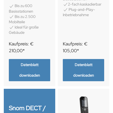
2-fach kaskadierbar
Bis zu 600
Plug-and-Play-
Basisstationen
Inbetriebnahme
Bis zu 2.500
Mobilteile
Ideal für große
Gebäude
Kaufpreis: €
Kaufpreis: €
210,00*
105,00*
Datenblatt
Datenblatt
downloaden
downloaden
Snom DECT /