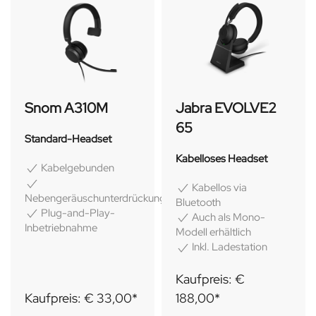
Jabra EVOLVE2
Snom A310M
65
Standard-Headset
Kabelloses Headset
Kabelgebunden
Kabellos via
Nebengeräuschunterdrückung
Bluetooth
Plug-and-Play-
Auch als Mono-
Inbetriebnahme
Modell erhältlich
Inkl. Ladestation
Kaufpreis: €
Kaufpreis: € 33,00*
188,00*