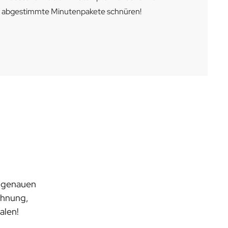
se abgestimmte Minutenpakete schnüren!
engenauen
chnung,
alen!