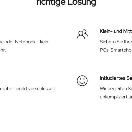
richtige Lösung
Klein- und Mit
ac oder Notebook – kein
Sichern Sie Ihr
hr.
PCs, Smartphon
Inkludiertes S
eräte – direkt verschlüsselt
Wir begleiten S
unkompliziert un