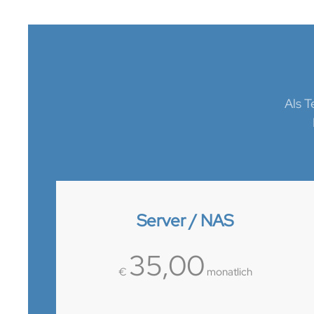
Als T
Server / NAS
35,00
€
monatlich