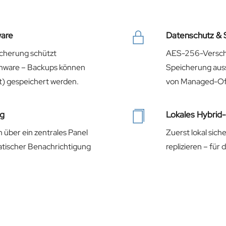
are
Datenschutz & S
icherung schützt
AES-256-Verschl
omware – Backups können
Speicherung aus
) gespeichert werden.
von Managed-Of
ng
Lokales Hybrid
über ein zentrales Panel
Zuerst lokal sich
matischer Benachrichtigung
replizieren – für