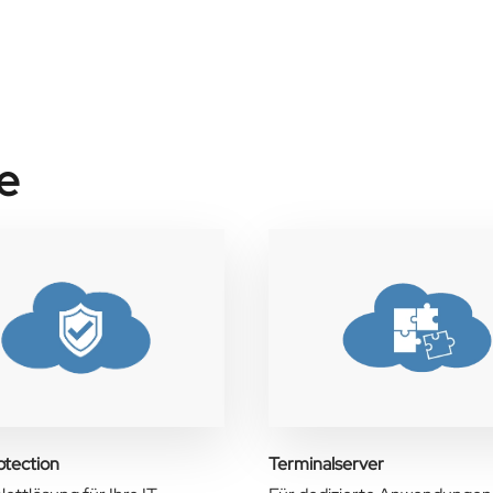
e
otection
Terminalserver