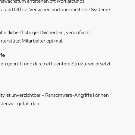
swachstum entstehen oft Workarounds,
- und Office-Versionen und uneinheitliche Systeme.
eitliche IT steigert Sicherheit, vereinfacht
terstützt Mitarbeiter optimal.
ufe
lten geprüft und durch effizientere Strukturen ersetzt
ity ist unverzichtbar – Ransomware-Angriffe können
tenziell gefährden