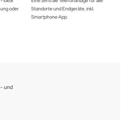
Eine zentrale Telefonanlage für alle
- ideal
Standorte und Endgeräte, inkl.
nung oder
Smartphone App.
n- und