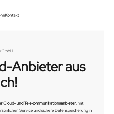
one
Kontakt
es GmbH
ud-Anbieter aus
ch!
her Cloud- und Telekommunikationsanbieter
, mit
ersönlichen Service und sichere Datenspeicherung in