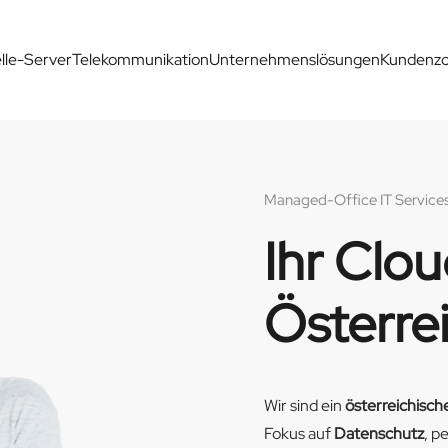
elle-Server
Telekommunikation
Unternehmenslösungen
Kundenz
Managed-Office IT Servic
Ihr Clo
Österrei
Wir sind ein
österreichisc
Fokus auf
Datenschutz
, p