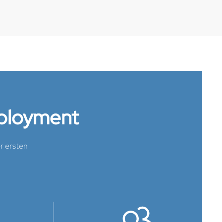
eployment
er ersten