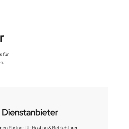
r
s für
en.
 Dienstanbieter
nen Partner für Hosting & Betrieb Ihrer