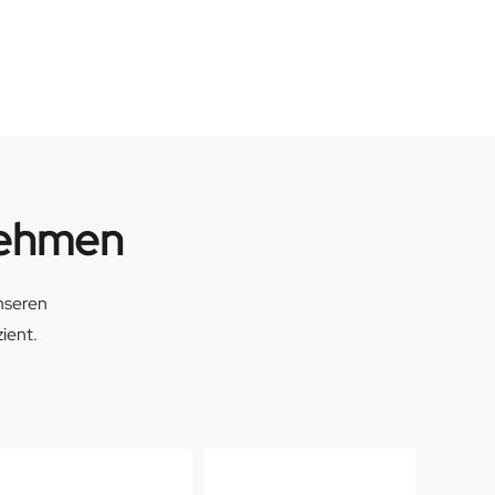
nehmen
nseren
ient.